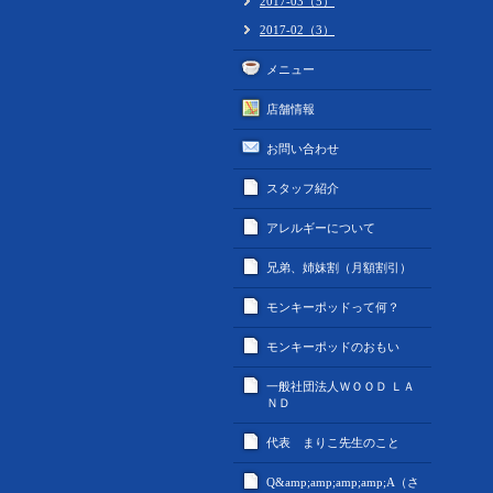
2017-03（5）
2017-02（3）
メニュー
店舗情報
お問い合わせ
スタッフ紹介
アレルギーについて
兄弟、姉妹割（月額割引）
モンキーポッドって何？
モンキーポッドのおもい
一般社団法人ＷＯＯＤ ＬＡ
ＮＤ
代表 まりこ先生のこと
Q&amp;amp;amp;amp;A（さ