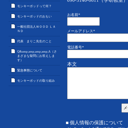
090-3146-6611（学研教室）
モンキーポッドって何？
お名前
*
モンキーポッドのおもい
一般社団法人ＷＯＯＤ ＬＡ
メールアドレス
*
ＮＤ
代表 まりこ先生のこと
電話番号
*
Q&amp;amp;amp;amp;A（さ
まざまな疑問にお答えしま
す）
本文
緊急事態について
モンキーポッドの取り組み
■ 個人情報の保護について