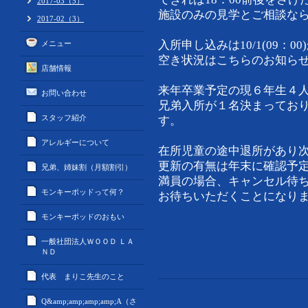
2017-03（5）
施設のみの見学とご相談なら
2017-02（3）
入所申し込みは10/1(09：
メニュー
空き状況はこちらのお知ら
店舗情報
来年卒業予定の現６年生４
お問い合わせ
兄弟入所が１名決まってお
スタッフ紹介
す。
アレルギーについて
在所児童の途中退所があり
更新の有無は年末に確認予
兄弟、姉妹割（月額割引）
満員の場合、キャンセル待ち
モンキーポッドって何？
お待ちいただくことになり
モンキーポッドのおもい
一般社団法人ＷＯＯＤ ＬＡ
ＮＤ
代表 まりこ先生のこと
Q&amp;amp;amp;amp;A（さ