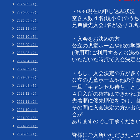
2023-09（1）
・9/30現在の申し込み状況
2023-08（2）
空き人数４名(現小６)のうち
2023-03（2）
兄弟優先入会1名があり３名
2022-11（3）
2022-10（5）
・入会をお決めの方
2022-09（2）
公立の児童ホームや他の学
(併用可)ご利用するとお決めの
2022-05（2）
いただいた時点で入会決定
2022-04（1）
2022-03（1）
・もし、入会決定の方が多
2022-02（2）
公立の児童ホームや他の学
2022-01（1）
一旦「キャンセル待ち」と
４月入所の確約はできかね
2021-12（2）
先着順に優先順位をつけ、
2021-11（2）
その間に入会決定の方が出
2021-10（4）
合が
2021-09（3）
ありますのでご了承くださ
2021-08（1）
2020-09（1）
皆様にご入所いただきたい